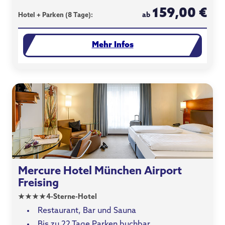
159,00 €
ab
Hotel + Parken (8 Tage):
Mehr Infos
Mercure Hotel München Airport
Freising
★
★
★
★
4-Sterne-Hotel
Restaurant, Bar und Sauna
Bis zu 22 Tage Parken buchbar