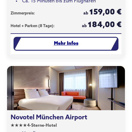
Ca. 15 Minuten bis zum Flughafen
159,00 €
ab
Zimmerpreis:
184,00 €
ab
Hotel + Parken (8 Tage):
Mehr Infos
Novotel München Airport
★
★
★
★
4-Sterne-Hotel