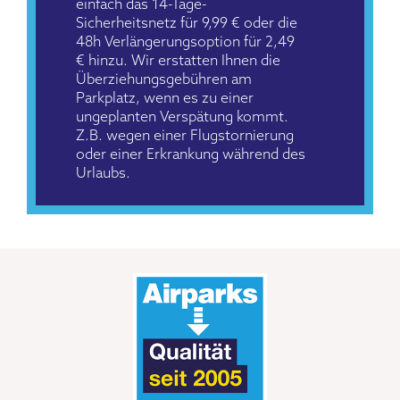
einfach das 14-Tage-
Sicherheitsnetz für 9,99 € oder die
48h Verlängerungsoption für 2,49
€ hinzu. Wir erstatten Ihnen die
Überziehungsgebühren am
Parkplatz, wenn es zu einer
ungeplanten Verspätung kommt.
Z.B. wegen einer Flugstornierung
oder einer Erkrankung während des
Urlaubs.