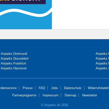
Airparks Dortmund
Airparks 
Airparks Düsseldorf
Airparks
Airparks Frankfurt
Airparks
Airparks Hannover
Airparks 
ndenservice
Presse
FAQ
Jobs
Datenschutz
Widerrufsbeleh
Partnerprogramm
Impressum
Sitemap
Newsletter
© Airparks.de 2026